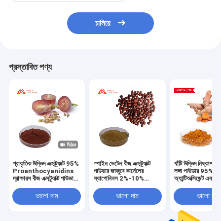
চালিয়ে
প্রস্তাবিত পণ্য
প্রাকৃতিক উদ্ভিদ এক্সট্র্যাক্ট 95%
স্পাইন ডেটেল বীজ এক্সট্র্যাক্ট
খাঁটি উদ্ভিদ নিষ্কাশন ক
Proanthocyanidins
পাউডার জাজুবে কার্নেলের
লঙ্গা পাউডার 95% এ
দ্রাক্ষারস বীজ এক্সট্র্যাক্ট পাউডার
স্যাপোনিনস 2%-10%
অ্যান্টিঅক্সিডেন্ট এবং অ্য
অ্যান্টিঅক্সিডেন্ট দ্রাক্ষারস বীজ
(ইউভি) 0.3%-10%
ইনফ্ল্যামেটরি
এক্সট্র্যাক্ট
(এইচপিএলসি)
ভালো দাম
ভালো দাম
ভালো দাম