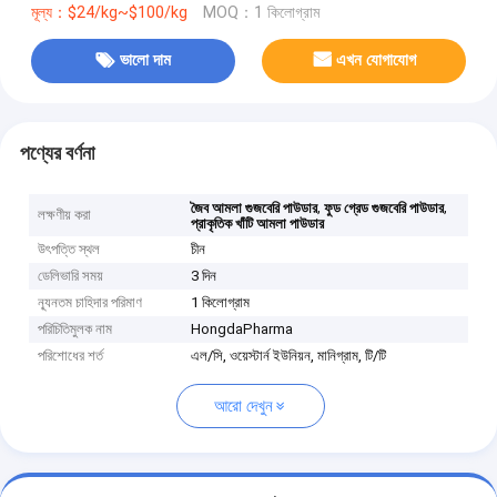
মূল্য：$24/kg~$100/kg
MOQ：1 কিলোগ্রাম
ভালো দাম
এখন যোগাযোগ
পণ্যের বর্ণনা
,
,
জৈব আমলা গুজবেরি পাউডার
ফুড গ্রেড গুজবেরি পাউডার
লক্ষণীয় করা
প্রাকৃতিক খাঁটি আমলা পাউডার
উৎপত্তি স্থল
চীন
ডেলিভারি সময়
3 দিন
ন্যূনতম চাহিদার পরিমাণ
1 কিলোগ্রাম
পরিচিতিমুলক নাম
HongdaPharma
পরিশোধের শর্ত
এল/সি, ওয়েস্টার্ন ইউনিয়ন, মানিগ্রাম, টি/টি
আরো দেখুন