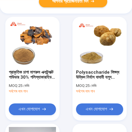
আপনার প্রয়োজনীয়তা দিন
প্রাকৃতিক চাগা মাশরুম এক্সট্র্যাক্ট
Polysaccharide বিশুদ্ধ
পাউডার 30% পলিস্যাকারাইডস
উদ্ভিদ নির্যাস বাদামী হলুদ
ইনোনোটাস ওব্লিকুস এক্সট্র্যাক্ট
Hericium Erinaceus
MOQ:
25 কেজি
MOQ:
25 কেজি
নির্যাস
সর্বশেষ দাম পান
সর্বশেষ দাম পান
এখন যোগাযোগ
এখন যোগাযোগ