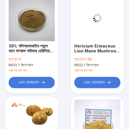
30% পলিস্যাকারাইড লায়ন্স
Hericium Erinaceus
মানে মাশরুম পাউডার হেরিসিয়াম
Lion Mane Mushroom
এরিনাসাস এক্সট্র্যাক্ট পাউডার
Extract Lions Mane
মূল্য:
$19
মূল্য:
$11-80
Mushroom Powder
MOQ:
1 কিলোগ্রাম
MOQ:
1 কিলোগ্রাম
সর্বশেষ দাম পান
সর্বশেষ দাম পান
এখন যোগাযোগ
এখন যোগাযোগ
বাড়ি
পণ্য
আমাদের সম্পর্কে