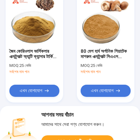
জৈব কোরিওলাস ভার্সিকলার
80 মেশ হার্ব অর্গানিক শিয়াটেক
এক্সট্র্যাক্ট অ্যান্টি ক্যান্সার টার্কি
মাশরুম এক্সট্র্যাক্ট সিএএস
টেইল এক্সট্র্যাক্ট পলিস্যাকারাইড
37339-90-5
MOQ:
25 কেজি
MOQ:
25 কেজি
30%
সর্বশেষ দাম পান
সর্বশেষ দাম পান
এখন যোগাযোগ
এখন যোগাযোগ
আপনার সময় বাঁচান
আমাদের সাথে সেরা পণ্য যোগাযোগ করুন।