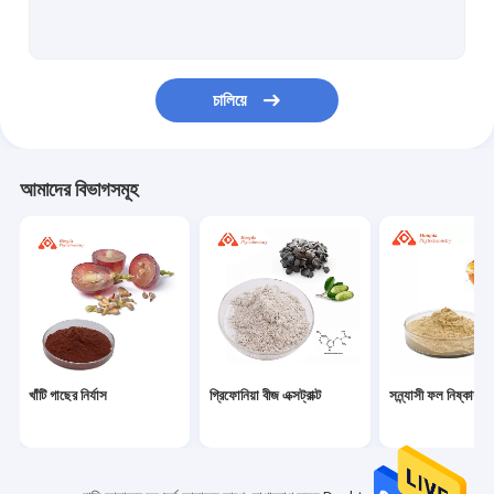
প্রোটিন এবং পেপটাইডস
কোএনজাইম Q10 পাউডার
চালিয়ে
আলফা লাইপোইক অ্যাসিড পাউডার
অক্টাকাস্যানল পাউডার
আমাদের বিভাগসমূহ
এল গ্লুটাথিয়ন পাউডার
হেরিকিয়াম এরিনাসিয়াস ক্যাপসুল
অ্যামিনো অ্যাসিড পাউডার
প্রাকৃতিক ভিটামিন পাউডার
খাঁটি গাছের নির্যাস
গ্রিফোনিয়া বীজ এক্সট্রাক্ট
সন্ন্যাসী ফল নিষ্কাশন
প্রসাধনী কাঁচামাল
সক্রিয় ফার্মাসিউটিক্যাল উপাদান