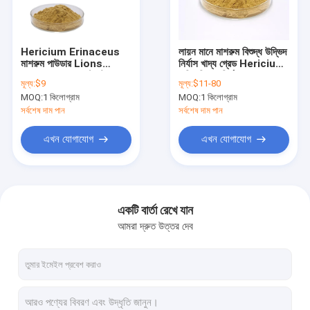
আমাদের সাথে যোগাযোগ করুন
Hericium Erinaceus
লায়ন মানে মাশরুম বিশুদ্ধ উদ্ভিদ
মাশরুম পাউডার Lions
নির্যাস খাদ্য গ্রেড Hericium
খাঁটি গাছের নির্যাস
Mane মাশরুম এক্সট্র্যাক্ট
এরিনেসিয়াস নির্যাস
মূল্য:
$9
মূল্য:
$11-80
পাউডার
MOQ:
1 কিলোগ্রাম
MOQ:
1 কিলোগ্রাম
গ্রিফোনিয়া বীজ এক্সট্রাক্ট
সর্বশেষ দাম পান
সর্বশেষ দাম পান
সন্ন্যাসী ফল নিষ্কাশন
এখন যোগাযোগ
এখন যোগাযোগ
জৈব মাশরুম পাউডার
জৈব ক্লোরেলা ট্যাবলেট
একটি বার্তা রেখে যান
আমরা দ্রুত উত্তর দেব
Quercetin এবং Rutin
হেস্পেরিডিন পাউডার
জিনসেং এক্সট্র্যাক্ট পাউডার