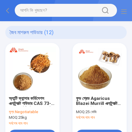
জৈব মাশরুম পাউডার
(12)
অ্যান্টি ক্যান্সার কর্ডিসেপস
ফুড গ্রেড Agaricus
এক্সট্র্যাক্ট পাউডার CAS 73-
Blazei Murrill এক্সট্র্যাক্ট
03-0 কর্ডিসেপিন অ্যাডেনোসিন
পাউডার ইমিউন বুস্টার
মূল্য:
Negotiatable
MOQ:
25 কেজি
1% 8% 98%
MOQ:
25kg
সর্বশেষ দাম পান
সর্বশেষ দাম পান