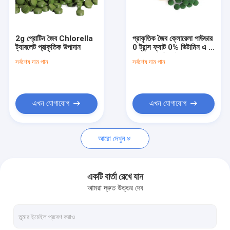
আমাদের সাথে যোগাযোগ করুন
2g প্রোটিন জৈব Chlorella
প্রাকৃতিক জৈব ক্লোরেলা পাউডার
ট্যাবলেট প্রাকৃতিক উপাদান
0 ট্রান্স ফ্যাট 0% ভিটামিন এ 0
খাঁটি গাছের নির্যাস
গ্রাম ডায়েটারি ফাইবার
সর্বশেষ দাম পান
সর্বশেষ দাম পান
গ্রিফোনিয়া বীজ এক্সট্রাক্ট
সন্ন্যাসী ফল নিষ্কাশন
এখন যোগাযোগ
এখন যোগাযোগ
জৈব মাশরুম পাউডার
আরো দেখুন
জৈব ক্লোরেলা ট্যাবলেট
Quercetin এবং Rutin
একটি বার্তা রেখে যান
আমরা দ্রুত উত্তর দেব
হেস্পেরিডিন পাউডার
জিনসেং এক্সট্র্যাক্ট পাউডার