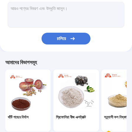
প্রোটিন এবং পেপটাইডস
কোএনজাইম Q10 পাউডার
আলফা লাইপোইক অ্যাসিড পাউডার
চালিয়ে
অক্টাকাস্যানল পাউডার
এল গ্লুটাথিয়ন পাউডার
আমাদের বিভাগসমূহ
হেরিকিয়াম এরিনাসিয়াস ক্যাপসুল
অ্যামিনো অ্যাসিড পাউডার
প্রাকৃতিক ভিটামিন পাউডার
প্রসাধনী কাঁচামাল
খাঁটি গাছের নির্যাস
গ্রিফোনিয়া বীজ এক্সট্রাক্ট
সন্ন্যাসী ফল নিষ্কাশন
সক্রিয় ফার্মাসিউটিক্যাল উপাদান