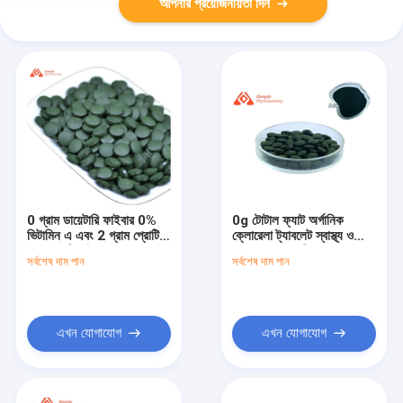
আপনার প্রয়োজনীয়তা দিন
0 গ্রাম ডায়েটারি ফাইবার 0%
0g টোটাল ফ্যাট অর্গানিক
ভিটামিন এ এবং 2 গ্রাম প্রোটিন
ক্লোরেলা ট্যাবলেট স্বাস্থ্য ও
সহ প্রাকৃতিক জৈব ক্লোরেলা
সুস্থতার জন্য পরিপূরক
সর্বশেষ দাম পান
সর্বশেষ দাম পান
পাউডার
এখন যোগাযোগ
এখন যোগাযোগ