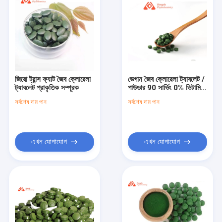
জিরো ট্রান্স ফ্যাট জৈব ক্লোরেলা
ভেগান জৈব ক্লোরেলা ট্যাবলেট /
ট্যাবলেট প্রাকৃতিক সম্পূরক
পাউডার 90 সার্ভিং 0% ভিটামিন
এ
সর্বশেষ দাম পান
সর্বশেষ দাম পান
এখন যোগাযোগ
এখন যোগাযোগ
বাড়ি
পণ্য
আমাদের সম্পর্কে