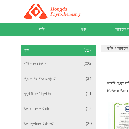
বাড়ি
পণ্য
আমাদের সম
বাড়ি
আমাদের স
পণ্য
(727)
খাঁটি গাছের নির্যাস
(325)
গ্রিফোনিয়া বীজ এক্সট্রাক্ট
(34)
শানসি হংডা ফা
ভিত্তিক উদ্
সন্ন্যাসী ফল নিষ্কাশন
(11)
জৈব মাশরুম পাউডার
(12)
জৈব ক্লোরেলা ট্যাবলেট
(20)