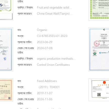
তারিখ:
ব্যাপ্তি / বিন্যাস:
Fruit and vegetable solid
beverages
প্রদান করেছেন:
China Great Wall(Tianjin)
Quality Assurance Centre
মান:
Organic
সংখ্যা:
CU 878535EU-01.2023
প্রদানের তারিখ:
2023-06-29
মেয়াদ শেষ হওয়ার
2024-07-08
তারিখ:
ব্যাপ্তি / বিন্যাস:
organic production methods
organic EU
প্রদান করেছেন:
Control Union Certificates
মান:
Feed Additives
সংখ্যা:
（2019）T04001
প্রদানের তারিখ:
2019-11-07
মেয়াদ শেষ হওয়ার
2024-11-06
তারিখ: