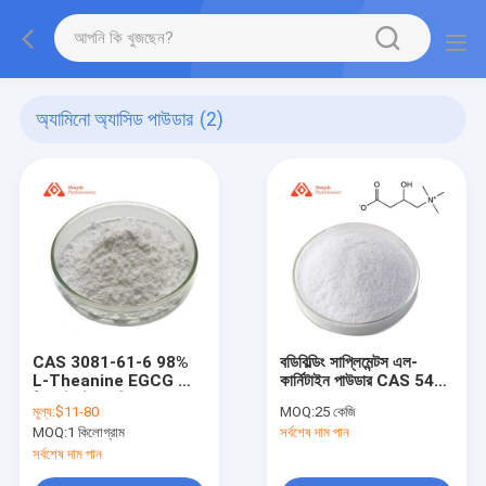
অ্যামিনো অ্যাসিড পাউডার
(2)
CAS 3081-61-6 98%
বডিবিল্ডিং সাপ্লিমেন্টস এল-
L-Theanine EGCG গ্রিন
কার্নিটাইন পাউডার CAS 541-
টি এক্সট্র্যাক্ট চা পলিফেনলস
15-1 ফুড গ্রেড
মূল্য:
$11-80
MOQ:
25 কেজি
পাউডার
MOQ:
1 কিলোগ্রাম
সর্বশেষ দাম পান
সর্বশেষ দাম পান