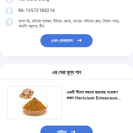
86-13572180216
ব্লক ডি, হাইবো প্লাজা, উইয়াং জেলা, ফেংচেং নাইনথ রোড, শিয়ান শহর,
শানসি প্রদেশ, চীন
এখন যোগাযোগ
এর সেরা মূল্য পান
একটি শীতল শুকনো জায়গায় সংরক্ষণ
করুন Hericium Erinaceus
এক্সট্র্যাক্ট ক্যাপসুল
চালিয়ে