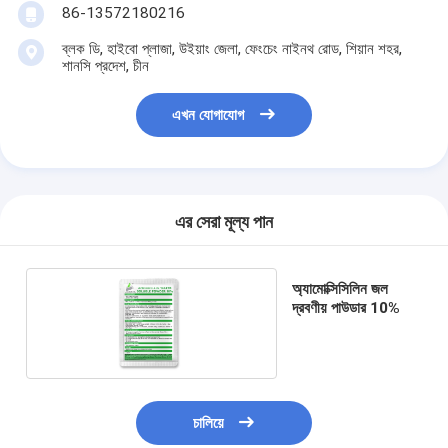
86-13572180216
ব্লক ডি, হাইবো প্লাজা, উইয়াং জেলা, ফেংচেং নাইনথ রোড, শিয়ান শহর,
শানসি প্রদেশ, চীন
এখন যোগাযোগ
এর সেরা মূল্য পান
অ্যামোক্সিসিলিন জল
দ্রবণীয় পাউডার 10%
চালিয়ে