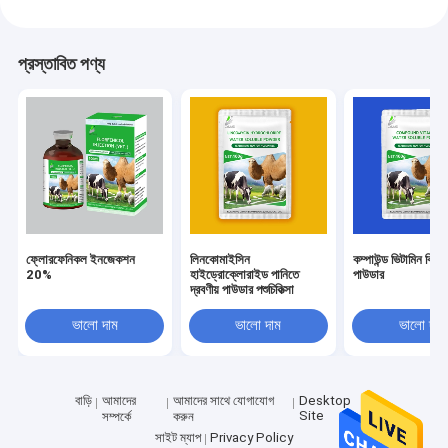
প্রস্তাবিত পণ্য
ফ্লোরফেনিকল ইনজেকশন
লিনকোমাইসিন
কম্পাউন্ড ভিটামিন বি জল
20%
হাইড্রোক্লোরাইড পানিতে
পাউডার
দ্রবণীয় পাউডার পশুচিকিত্সা
ভালো দাম
ভালো দাম
ভালো দাম
বাড়ি
আমাদের
আমাদের সাথে যোগাযোগ
Desktop
Site
সম্পর্কে
করুন
সাইট ম্যাপ
Privacy Policy