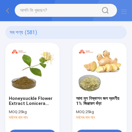
সব পণ্য
(581)
Honeysuckle Flower
আদা মূল নিষ্কাশন জল দ্রবণীয়
Extract Lonicera
1% জিঞ্জারল গুঁড়া
Japonica
MOQ:
25kg
MOQ:
25kg
(Honeysuckle) Flower
সর্বশেষ দাম পান
সর্বশেষ দাম পান
Extract Chlorogenic
Acid 95-98%